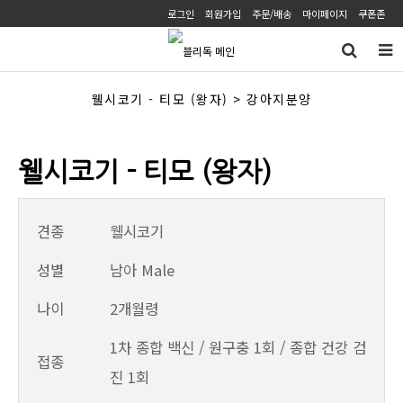
로그인
회원가입
주문/배송
마이페이지
쿠폰존
웰시코기 - 티모 (왕자) > 강아지분양
웰시코기 - 티모 (왕자)
견종
웰시코기
성별
남아 Male
나이
2개월령
1차 종합 백신 / 원구충 1회 / 종합 건강 검
접종
진 1회