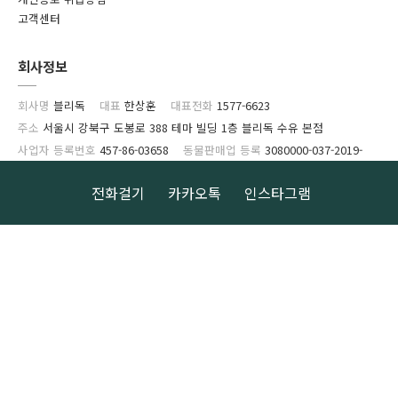
고객센터
회사정보
회사명
블리독
대표
한상훈
대표전화
1577-6623
주소
서울시 강북구 도봉로 388 테마 빌딩 1층 블리독 수유 본점
사업자 등록번호
457-86-03658
동물판매업 등록
3080000-037-2019-
0010호
전화걸기
카카오톡
인스타그램
개인정보관리책임자
블리독(velydog0601@naver.com)
Copyright © 2001-2013 블리독. All Rights Reserved.
CS CENTER
1577-6623
.